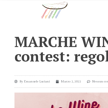
MARCHE WIN
contest: reg
By
Emanuele Luciani
Marzo 2, 2022
Nessun c