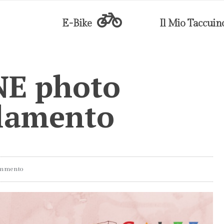
E-Bike
Il Mio Taccuin
E photo
olamento
ommento