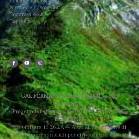
конфиденциальности
Условия и положения
Политика куки
Партнёры
Follow Us
GAL FERMANO LEADER SCARL – PSL
2014/2020
Progetto Integrato Locale (PIL) PAESAGGI DEL
BENESSERE
Sottomisura 19.2.6.2.A — Aiuti all’avviamento di
attività imprenditoriali per attività extra-agricole