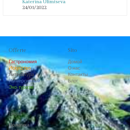
Katerina Ufimtseva
24/01/2022
Offerte
Sito
Гастрономия
Домой
Искусство
О нас
Литература
Контакты
Иммерсивный
Блог
Эко-туризм
Legal
Политика