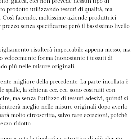
ito, giacca, etc) non prevede nessun tipo di
to prodotto utilizzando tessuti di qualità, ma
. Così facendo, moltissime aziende produttrici
prezzo senza specificarne però il bassissimo livello
bigliamento risulterà impeccabile appena messo, ma
o velocemente forma (nonostante i tessuti di
do più nelle misure originali.
mente migliore della precedente. La parte incollata è
le spalle, la schiena ecc. ecc. sono costruiti con
re, ma senza l’utilizzo di tessuti adesivi, quindi si
ientrerà meglio nelle misure originali dopo averlo
rà molto circoscritta, salvo rare eccezioni, poiché
ezzo ridotto.
rappresenta la tipologia costruttiva di più elevato