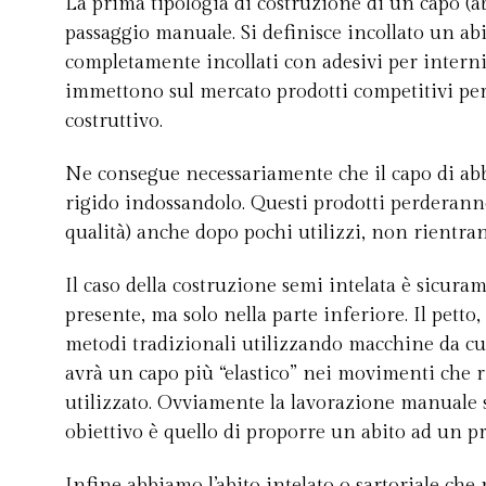
La prima tipologia di costruzione di un capo (ab
passaggio manuale. Si definisce incollato un abi
completamente incollati con adesivi per interni
immettono sul mercato prodotti competitivi per 
costruttivo.
Ne consegue necessariamente che il capo di ab
rigido indossandolo. Questi prodotti perderann
qualità) anche dopo pochi utilizzi, non rientran
Il caso della costruzione semi intelata è sicura
presente, ma solo nella parte inferiore. Il petto, 
metodi tradizionali utilizzando macchine da cuci
avrà un capo più “elastico” nei movimenti che r
utilizzato. Ovviamente la lavorazione manuale sa
obiettivo è quello di proporre un abito ad un pr
Infine abbiamo l’abito intelato o sartoriale che 