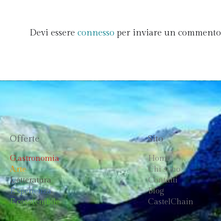
Devi essere
connesso
per inviare un commento
Offerte
Sito
G.astronomia
Home
A.rte
Chi sono
L.etteratura
Contatti
E.sperienza
Blog
E.cosotenibile
CastelChain