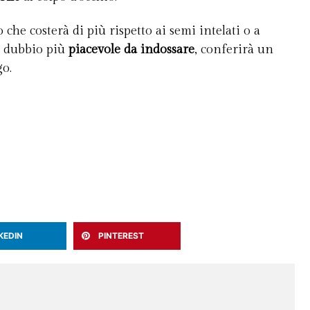
che costerà di più rispetto ai semi intelati o a
za dubbio più
piacevole da indossare
, conferirà un
go.
KEDIN
PINTEREST