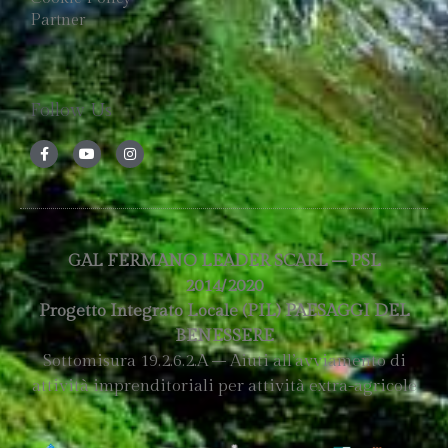
Partner
Follow Us
GAL FERMANO LEADER SCARL – PSL
2014/2020
Progetto Integrato Locale (PIL) PAESAGGI DEL
BENESSERE
Sottomisura 19.2.6.2.A – Aiuti all’avviamento di
attività imprenditoriali per attività extra-agricole