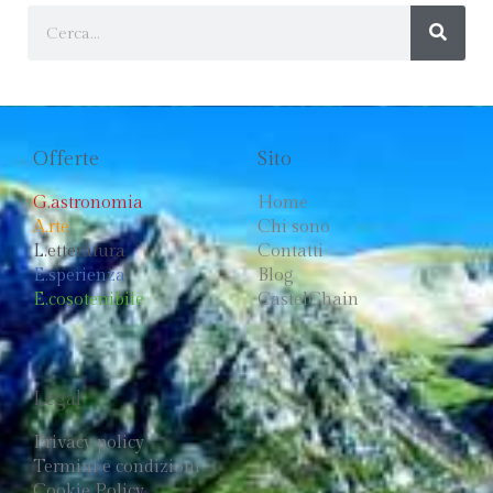
Offerte
Sito
G.astronomia
Home
A.rte
Chi sono
L.etteratura
Contatti
E.sperienza
Blog
E.cosotenibile
CastelChain
Legal
Privacy policy
Termini e condizioni
Cookie Policy