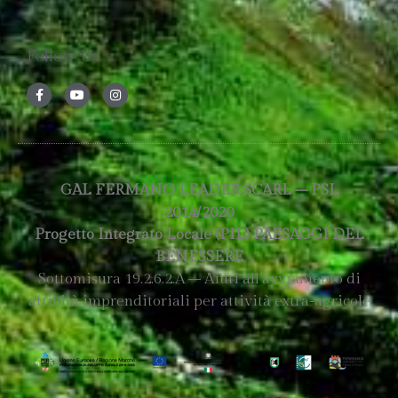
Follow Us
GAL FERMANO LEADER SCARL – PSL
2014/2020
Progetto Integrato Locale (PIL) PAESAGGI DEL
BENESSERE
Sottomisura 19.2.6.2.A – Aiuti all’avviamento di
attività imprenditoriali per attività extra-agricole