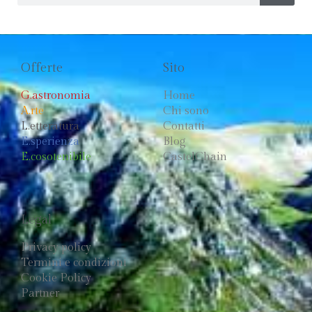
Offerte
Sito
G.astronomia
Home
A.rte
Chi sono
L.etteratura
Contatti
E.sperienza
Blog
E.cosotenibile
CastelChain
Legal
Privacy policy
Termini e condizioni
Cookie Policy
Partner