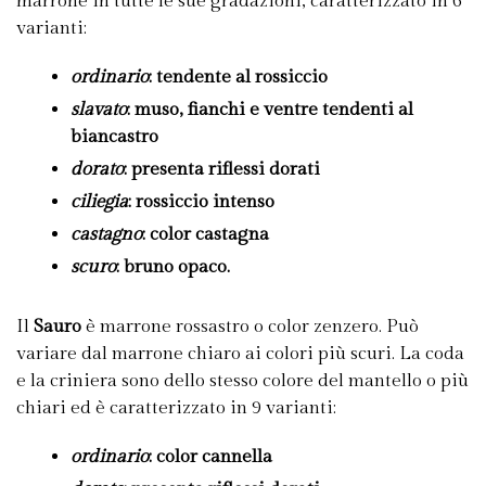
marrone in tutte le sue gradazioni, caratterizzato in 6
varianti:
ordinario
: tendente al rossiccio
slavato
: muso, fianchi e ventre tendenti al
biancastro
dorato
: presenta riflessi dorati
ciliegia
: rossiccio intenso
castagno
: color castagna
scuro
: bruno opaco.
Il
Sauro
è marrone rossastro o color zenzero. Può
variare dal marrone chiaro ai colori più scuri. La coda
e la criniera sono dello stesso colore del mantello o più
chiari ed è caratterizzato in 9 varianti:
ordinario
: color cannella