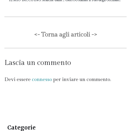
IL MIO TACCUINO: Marche dalla Vigna alla Tavola
coolTOURando: il Foro degli Occhialoni con Francesca Travaglini di Radio Linea
<- Torna agli articoli ->
Lascia un commento
Devi essere
connesso
per inviare un commento.
Categorie