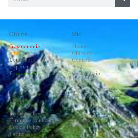
Offerte
Sito
G.astronomia
Home
A.rte
Chi sono
L.etteratura
Contatti
E.sperienza
Blog
E.cosotenibile
CastelChain
Legal
Privacy policy
Termini e condizioni
Cookie Policy
Partner