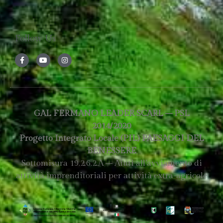
Follow Us
GAL FERMANO LEADER SCARL – PSL
2014/2020
Progetto Integrato Locale (PIL) PAESAGGI DEL
BENESSERE
Sottomisura 19.2.6.2.A – Aiuti all’avviamento di
attività imprenditoriali per attività extra-agricole