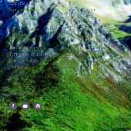
E.sperienza
Blog
E.cosotenibile
CastelChain
Legal
Privacy policy
Termini e condizioni
Cookie Policy
Partner
Follow Us